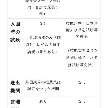
能実習３号：２年以
内（合計で最長５
年）
なし
技能水準，日本語
入国
能力水準を試験等
時の
で確認
（介護職種のみ入国
試験
時N４レベルの日本
（技能実習２号を
語能力要件あり）
良好に修了した者
は試験等免除）
外国政府の推薦又は
なし
送出
認定を受けた機関
機関
あり
なし
監理