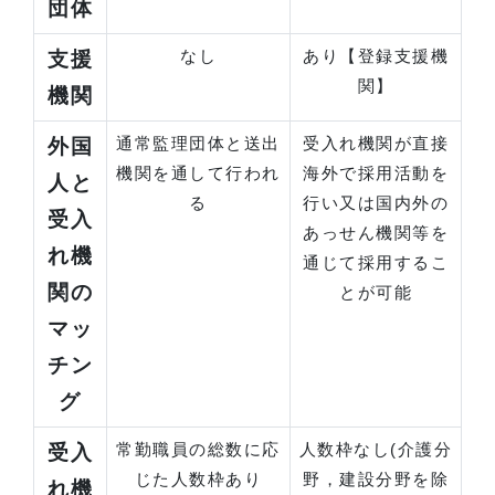
団体
なし
あり【登録支援機
支援
関】
機関
通常監理団体と送出
受入れ機関が直接
外国
機関を通して行われ
海外で採用活動を
人と
る
行い又は国内外の
受入
あっせん機関等を
れ機
通じて採用するこ
関の
とが可能
マッ
チン
グ
常勤職員の総数に応
人数枠なし(介護分
受入
じた人数枠あり
野，建設分野を除
れ機