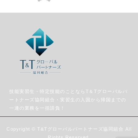
技能実習生・特定技能のことならT＆Tグローバルパ
ートナーズ協同組合・実習生の入国から帰国までの
一連の業務を一括請負！
Copyright ©
T&Tグローバルパートナーズ協同組合
All
Rights Reserved.