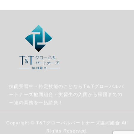
技能実習生・特定技能のことならT＆Tグローバルパ
ートナーズ協同組合・実習生の入国から帰国までの
一連の業務を一括請負！
Copyright ©
T&Tグローバルパートナーズ協同組合
All
Rights Reserved.