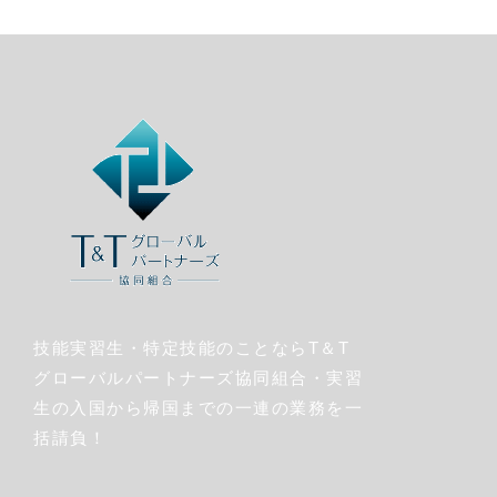
技能実習生・特定技能のことならT＆T
グローバルパートナーズ協同組合・実習
生の入国から帰国までの一連の業務を一
括請負！