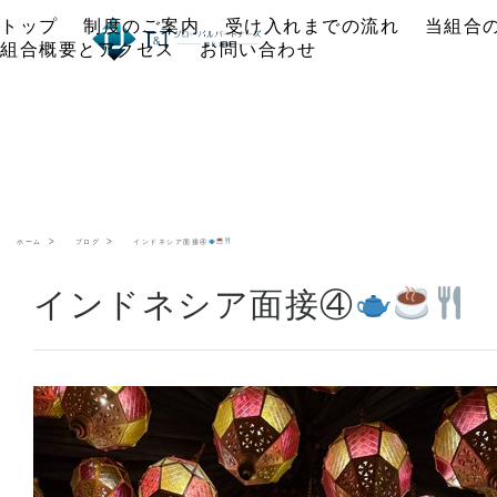
トップ
制度のご案内
受け入れまでの流れ
当組合
組合概要とアクセス
お問い合わせ
ホーム
ブログ
インドネシア面接④
インドネシア面接④