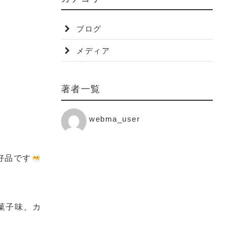
ブログ
メディア
著者一覧
webma_user
好品です
菓子味、カ