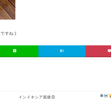
すね:)
B!
インドネシア面接⑤